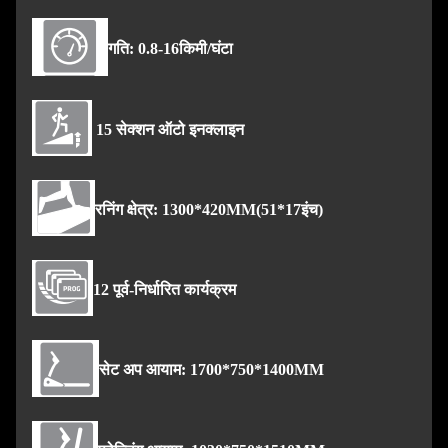
गति: 0.8-16किमी/घंटा
15 सेक्शन ऑटो इनक्लाइन
रनिंग क्षेत्र: 1300*420MM(51*17इंच)
12 पूर्व-निर्धारित कार्यक्रम
सेट अप आयाम: 1700*750*1400MM