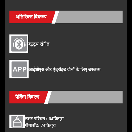
अतिरिक्त विकल्प
ब्लूटूथ संगीत
आईओएस और एंड्रॉइड दोनों के लिए उपलब्ध
पैकिंग विवरण
उत्तर पश्चिम : 64किग्रा
गीगावॉट: 74किग्रा