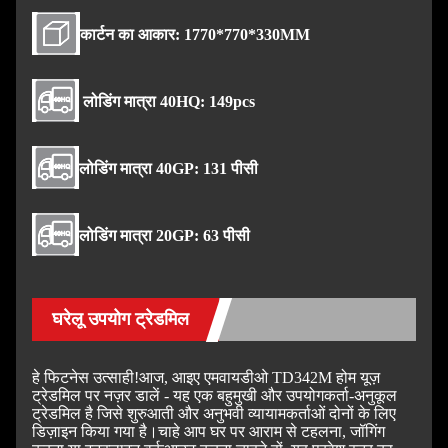
कार्टन का आकार: 1770*770*330MM
लोडिंग मात्रा 40HQ: 149pcs
लोडिंग मात्रा 40GP: 131 पीसी
लोडिंग मात्रा 20GP: 63 पीसी
घरेलू उपयोग ट्रेडमिल
हे फिटनेस उत्साही!
आज, आइए एमवायडीओ TD342M होम यूज़
ट्रेडमिल पर नज़र डालें - यह एक बहुमुखी और उपयोगकर्ता-अनुकूल
ट्रेडमिल है जिसे शुरुआती और अनुभवी व्यायामकर्ताओं दोनों के लिए
डिज़ाइन किया गया है।
चाहे आप घर पर आराम से टहलना, जॉगिंग