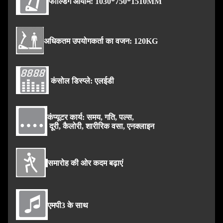
फोल्डिंग आयाम: 1030*750*1510MM
अधिकतम उपयोगकर्ता का वजन: 120KG
कंसोल डिस्प्ले: एलईडी
कंप्यूटर कार्य: समय, गति, पल्स,
दूरी, कैलोरी, शारीरिक वसा, एनक्लाइन
समारोह की ओर कदम बढ़ाएं
एमपी3 के साथ