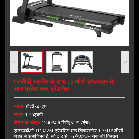
<
>
एलसीडी स्क्रीन के साथ 15 ऑटो इनक्लाइन के
साथ प्रवेश स्तर ट्रेडमिल
नमूना:
टीडी342एम
मोटर:
1.75एचपी
दौड़ने का क्षेत्र:
1300*420मिमी(51*17इंच)
एमवायडीओ TD342M ट्रेडमिल एक विश्वसनीय 1.75HP डीसी
मोटर से सुसज्जित है, जो 0.8 से 16 के.एम./H तक की विस्तृत